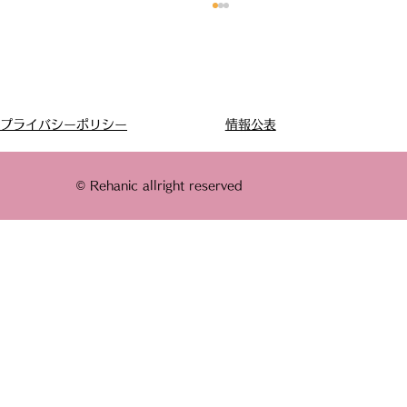
情報公表
プライバシーポリシー
© Rehanic allright reserved
暑くて外に出られない日、どう過ごす？
高齢者の夏の運動不足を防ぐ方法