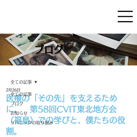
ブログ
全ての記事
2月26日
全ての記事
医療の「その先」を支えるため
ブログ
に。 第58回CVIT東北地方会
お知らせ
（福島）での学びと、僕たちの役
リハニックの取り組み
割。