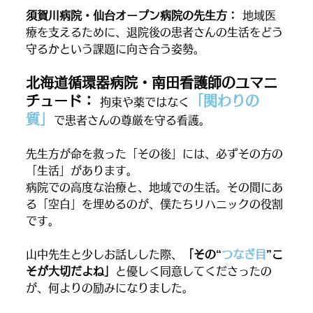
須賀川病院・仙台オープン病院の先生方：
 地域医
療を支えるために、退院後の患者さんの生活をどう
守るかという課題に向き合う姿勢。
北海道循環器病院・南田看護師のユマニ
チュード：
「関わりの
 拘束や薬ではなく
質」
で患者さんの尊厳を守る看護。
先生方が命を救った「その後」には、必ずその方の
「生活」があります。
病院での高度な治療と、地域での生活。その間にあ
る「空白」を埋めるのが、僕たちリハニックの役割
です。
山中先生と少しお話しした際、
「その“
つなぎ目
”こ
そが大切だよね」
と優しく同意してくださったの
が、何よりの励みになりました。