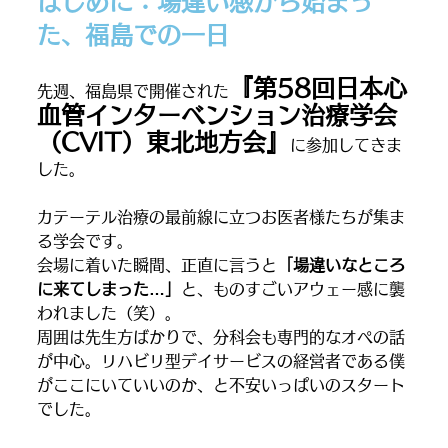
はじめに：場違い感から始まっ
た、福島での一日
『第58回日本心
先週、福島県で開催された
血管インターベンション治療学会
（CVIT）東北地方会』
に参加してきま
した。
カテーテル治療の最前線に立つお医者様たちが集ま
る学会です。
会場に着いた瞬間、正直に言うと
「場違いなところ
に来てしまった…」
と、ものすごいアウェー感に襲
われました（笑）。
周囲は先生方ばかりで、分科会も専門的なオペの話
が中心。リハビリ型デイサービスの経営者である僕
がここにいていいのか、と不安いっぱいのスタート
でした。