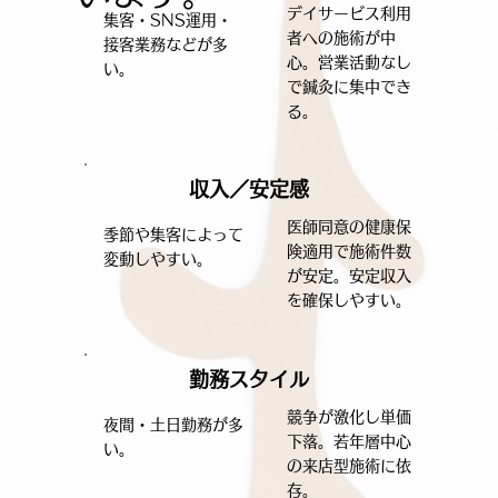
デイサービス利用
集客・SNS運用・
者への施術が中
接客業務などが多
心。営業活動なし
い。
で鍼灸に集中でき
る。
収入／安定感
医師同意の健康保
季節や集客によって
険適用で施術件数
変動しやすい。
が安定。安定収入
を確保しやすい。
勤務スタイル
競争が激化し単価
夜間・土日勤務が多
下落。若年層中心
い。
の来店型施術に依
存。