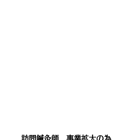
​訪問鍼灸師 事業拡大の為