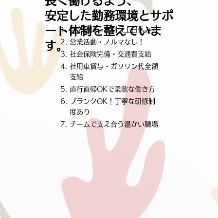
長く働けるよう、
安定した勤務環境とサポ
ート体制を整えていま
完全週休二日制（土日休み）
営業活動・ノルマなし！
す。
社会保険完備・交通費支給
社用車貸与・ガソリン代全額
支給
直行直帰OKで柔軟な働き方
ブランクOK！丁寧な研修制
度あり
チームで支え合う温かい職場