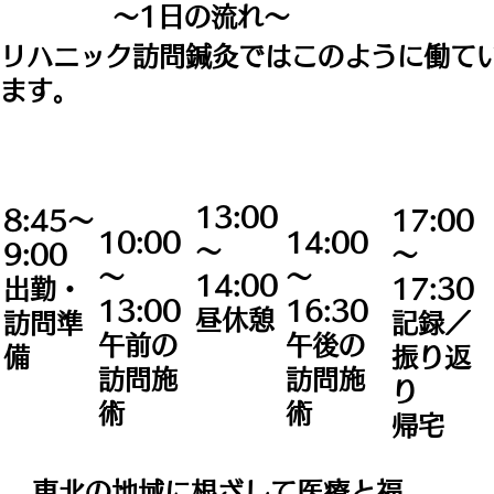
～1日の流れ～
リハニック訪問鍼灸ではこのように働て
ます。
13:00
17:00
8:45～
14:00
10:00
〜
～
9:00
〜
〜
14:00
17:30
出勤・
16:30
13:00
昼休憩
記録／
訪問準
午後の
午前の
振り返
備
訪問施
訪問施
り
術
術
​帰宅
東北の地域に根ざして医療と福