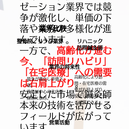
ゼーション業界では競
争が激化し、単価の下
落や業務の多様化が進
業界比較
んでいます。
整骨院／リラク業界
リハニック
訪問鍼灸師
一方で、
高齢化が進む
今、「訪問リハビリ」
業界の将来性
「在宅医療」への需要
高齢化により訪
競争が激化し単価下
は右肩上がり
。
問・在宅医療の需
落。
要が右肩上がり。
若年層中心の来店型
安定した市場で鍼灸師
安定した市場で長
施術に依存。
く活躍できる。
本来の技術を活かせる
フィールドが広がって
営業活動
います。