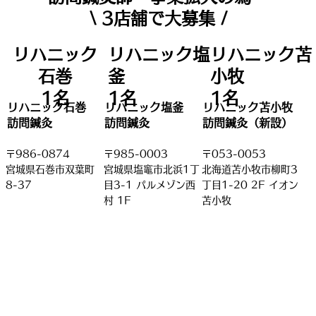
\ 3店舗で大募集 /
リハニック
リハニック苫
リハニック塩
石巻
小牧
釜
1名
1名
1名
​リハニック石巻
リハニック塩釜
​リハニック苫小牧
訪問鍼灸
訪問鍼灸
訪問鍼灸（新設）
〒986-0874
〒985-0003
〒053-0053
宮城県石巻市双葉町
宮城県塩竈市北浜1丁
北海道苫小牧市柳町3
8-37
目3-1 パルメゾン西
丁目1-20 2F イオン
村 1F
苫小牧