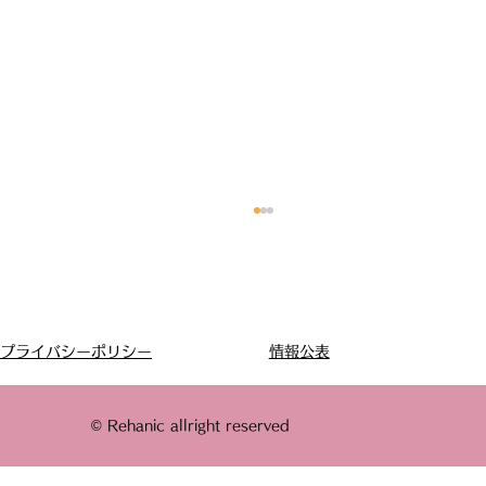
情報公表
プライバシーポリシー
© Rehanic allright reserved
暑くて外に出られない日、どう過ごす？