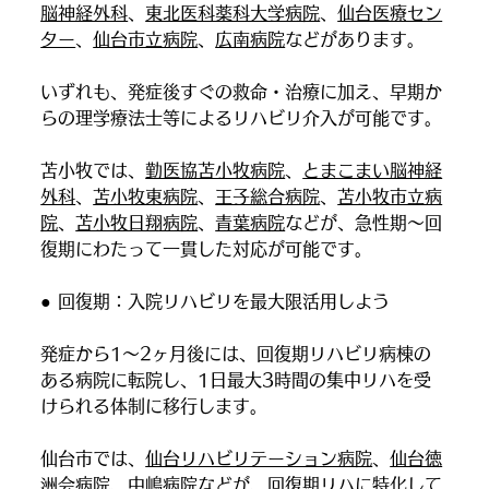
脳神経外科
、
東北医科薬科大学病院
、
仙台医療セン
ター
、
仙台市立病院
、
広南病院
などがあります。
いずれも、発症後すぐの救命・治療に加え、早期か
らの理学療法士等によるリハビリ介入が可能です。
苫小牧では、
勤医協苫小牧病院
、
とまこまい脳神経
外科
、
苫小牧東病院
、
王子総合病院
、
苫小牧市立病
院
、
苫小牧日翔病院
、
青葉病院
などが、急性期〜回
復期にわたって一貫した対応が可能です。
● 回復期：入院リハビリを最大限活用しよう
発症から1〜2ヶ月後には、回復期リハビリ病棟の
ある病院に転院し、1日最大3時間の集中リハを受
けられる体制に移行します。
仙台市では、
仙台リハビリテーション病院
、
仙台徳
洲会病院
、
中嶋病院
などが、回復期リハに特化して