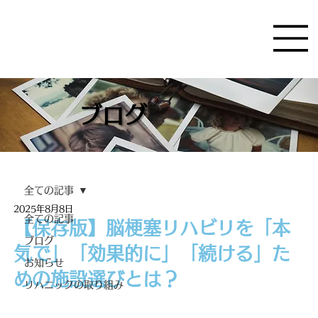
ブログ
全ての記事
2025年8月8日
全ての記事
【保存版】脳梗塞リハビリを「本
ブログ
気で」「効果的に」「続ける」た
お知らせ
めの施設選びとは？
リハニックの取り組み