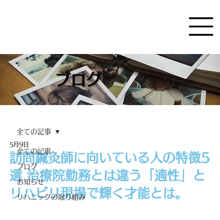
ブログ
全ての記事
5月9日
全ての記事
訪問鍼灸師に向いている人の特徴5
ブログ
選 治療院勤務とは違う「適性」と
お知らせ
リハビリ現場で輝く才能とは。
リハニックの取り組み